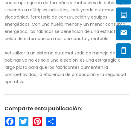
una amplia gama de tamaños y materiales de bobinas,
sirviendo a múltiples industrias, incluyendo automoción,
electrónica, ferretería de construcción y equipos
energéticos. Con una huella menor y un menor consumo
energético, las fábricas se benefician de una estructura de
celda de estampación más compacta y rentable.
Actualizar a un sistema automatizado de manejo de
bobinas ya no es solo una elección: es una estrategia a
largo plazo para que los fabricantes aumenten la
competitividad, la eficiencia de producción y la seguridad
operativa.
Comparte esta publicación:
F
T
P
S
a
w
i
h
c
i
n
a
e
t
t
r