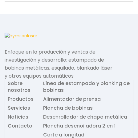
b
t
e
e
o
e
r
o
r
e
k
s
t
Enfoque en la producción y ventas de
investigación y desarrollo: estampado de
bobinas metálicas, esquilado, blankado láser
y otros equipos automáticos
Sobre
Línea de estampado y blanking de
nosotros
bobinas
Productos
Alimentador de prensa
Servicios
Plancha de bobinas
Noticias
Desenrollador de chapa metálica
Contacto
Plancha desenoiladora 2 en 1
Corte a longitud