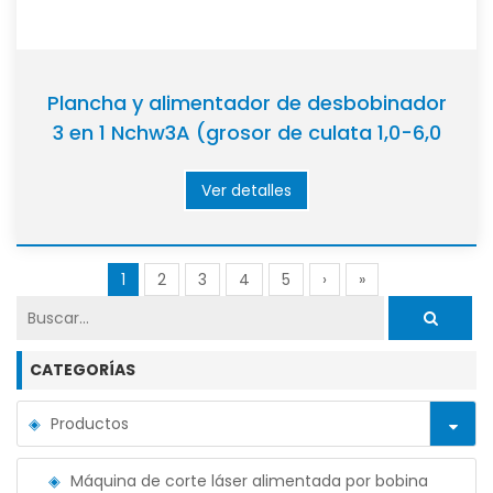
Plancha y alimentador de desbobinador
3 en 1 Nchw3A (grosor de culata 1,0-6,0
mm)
Ver detalles
1
2
3
4
5
›
»
CATEGORÍAS
Productos
Máquina de corte láser alimentada por bobina