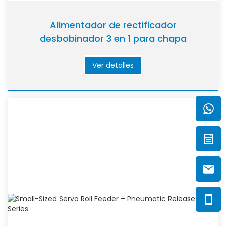
Alimentador de rectificador
desbobinador 3 en 1 para chapa
metálica Nchw5a (grosor de culata:
1,0~9,0mm)
Ver detalles